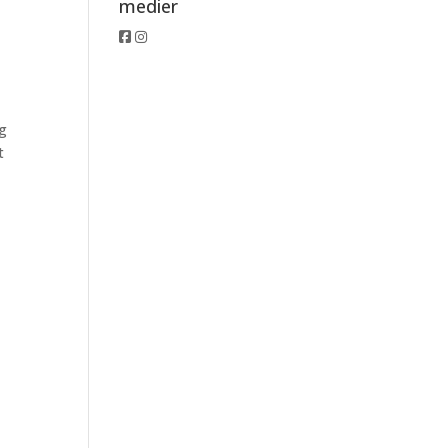
medier
og
t