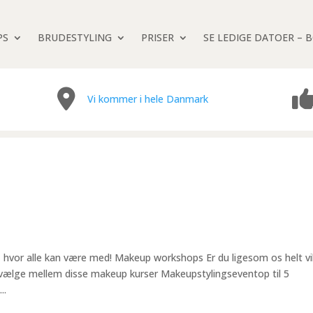
PS
BRUDESTYLING
PRISER
SE LEDIGE DATOER – 
Vi kommer i hele Danmark
d
 hvor alle kan være med! Makeup workshops Er du ligesom os helt vi
vælge mellem disse makeup kurser Makeupstylingseventop til 5
..