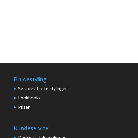
Brudestyling
Se vores flotte stylinger
Lookbooks
Priser
Kundeservice
Derfor skal du vælge os