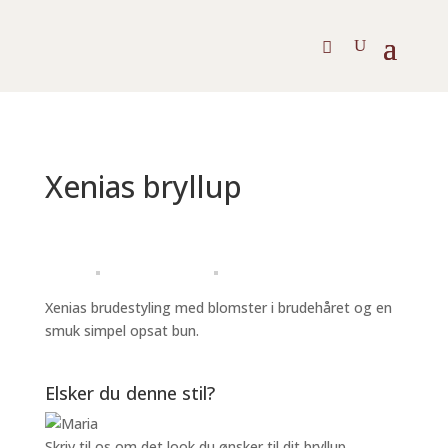
Xenias bryllup
Xenias brudestyling med blomster i brudehåret og en
smuk simpel opsat bun.
Elsker du denne stil?
Skriv til os om det look du ønsker til dit bryllup.