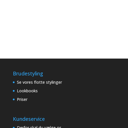
Brudestyling
Se vores flotte stylinger
Lookbooks
Priser
Kundeservice
Derfor skal du vælge os