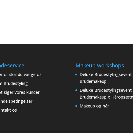
deservice
Makeup workshops
rfor skal du vælge os
Deluxe Brudestylingsevent
Brudemakeup
 Brudestyling
Deluxe Brudestylingsevent
t siger vores kunder
Brudemakeup x Håropsætn
ndelsbetingelser
Makeup og hår
ntakt os